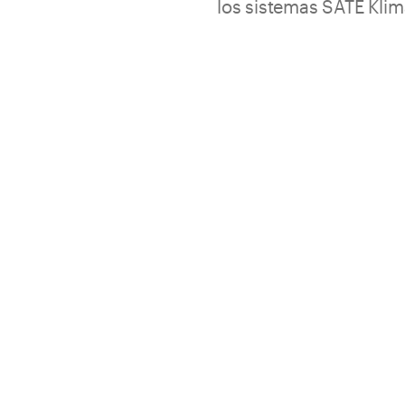
los sistemas SATE Klim
s
La malla del angular es resiste
alta calidad.
Fácilmente moldeable
Sobre formas arquitectó
Envase
Ficha Técnica
Cuaderno Sistema SATE (