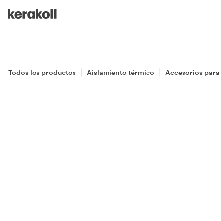
Skip to main content
Go to Homepage
Todos los productos
Aislamiento térmico
Accesorios para