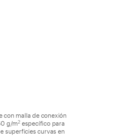
le con malla de conexión
2
160 g/m
específico para
de superficies curvas en