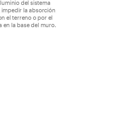
aluminio del sistema
 impedir la absorción
n el terreno o por el
 en la base del muro.
u fijación al soporte
0 – 80 – 90 – 100 – 120 – 140 – 160 – 180 – 200 mm
barras 2,5 m
219.23 KB