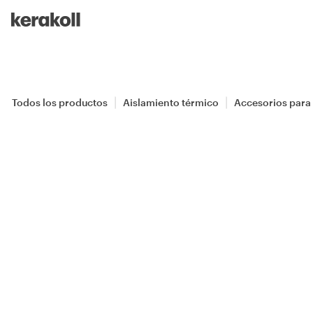
Skip to main content
Go to Homepage
Todos los productos
Aislamiento térmico
Accesorios para