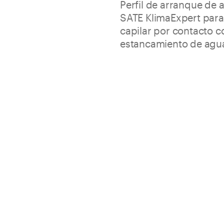
Perfil de arranque de 
SATE KlimaExpert para
capilar por contacto co
estancamiento de agua
s
Evita la humedad capilar
Perforado para facilitar s
Espesor 30 – 40 – 50 – 60 – 7
Envase
Ficha Técnica