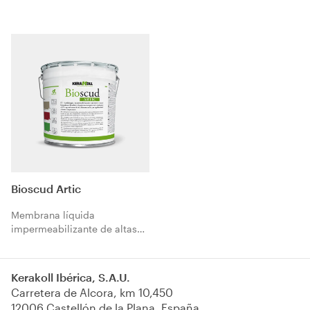
elastomérico coloreado
bituminosa al agua. Idónea
Bioscud Artic cuando se
para cubiertas, telas
aplica como preparador de
asfálticas y prefabricados de
soportes absorbentes.
hormigón, elastomérica,
resistente a los rayos UV, a los
agentes atmosféricos y al
estancamiento de agua.
Bioscud Artic
Membrana líquida
impermeabilizante de altas
prestaciones en base TPO.
Ideal para cubiertas planas,
láminas bituminosas y
Kerakoll Ibérica, S.A.U.
superficies en el exterior,
Carretera de Alcora, km 10,450
flexible incluso a muy bajas
12006 Castellón de la Plana, España