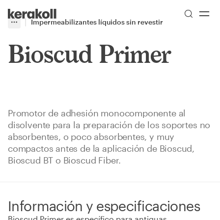
Skip to main content
Go to Homepage
Impermeabilizantes líquidos sin revestir
More
Toggle menu
Bioscud Primer
Promotor de adhesión monocomponente al
disolvente para la preparación de los soportes no
absorbentes, o poco absorbentes, y muy
compactos antes de la aplicación de Bioscud,
Bioscud BT o Bioscud Fiber.
Información y especificaciones
Bioscud Primer es específico para antiguas