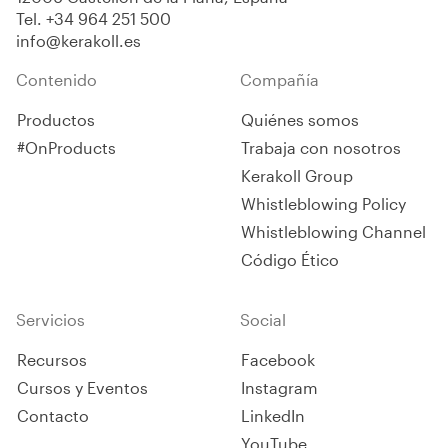
temperaturas. Apta para la
Tel.
+34 964 251 500
contención de agua,
info@kerakoll.es
resistente a los rayos UV y a
los agentes atmosféricos.
Contenido
Compañía
Productos
Quiénes somos
#OnProducts
Trabaja con nosotros
Kerakoll Group
Whistleblowing Policy
Whistleblowing Channel
Código Ético
Servicios
Social
Recursos
Facebook
Cursos y Eventos
Instagram
Contacto
LinkedIn
YouTube