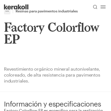
Skip to main content
Go to Homepage
Resinas para pavimentos industriales
More
Toggle menu
Factory Colorflow
EP
Revestimiento orgánico mineral autonivelante,
coloreado, de alta resistencia para pavimentos
industriales.
Información y especificaciones
Factory Colorflow EP es específico para la realización