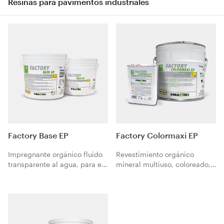
Resinas para pavimentos industriales
Factory Base EP
Factory Colormaxi EP
Impregnante orgánico fluido
Revestimiento orgánico
transparente al agua, para el
mineral multiuso, coloreado,
tratamiento antipolvo óleo-
de alta resistencia para
hidrorrepenlente de
pavimentos industriales.
pavimentos industriales de
hormigón.