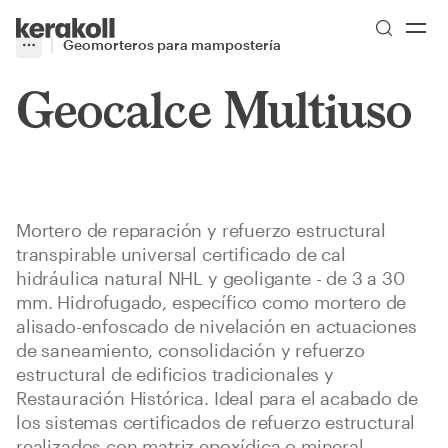
Skip to main content
Go to Homepage
Geomorteros para mampostería
More
Toggle menu
Geocalce Multiuso
Mortero de reparación y refuerzo estructural
transpirable universal certificado de cal
hidráulica natural NHL y geoligante - de 3 a 30
mm. Hidrofugado, específico como mortero de
alisado-enfoscado de nivelación en actuaciones
de saneamiento, consolidación y refuerzo
estructural de edificios tradicionales y
Restauración Histórica. Ideal para el acabado de
los sistemas certificados de refuerzo estructural
realizados con matriz epoxídica o mineral.