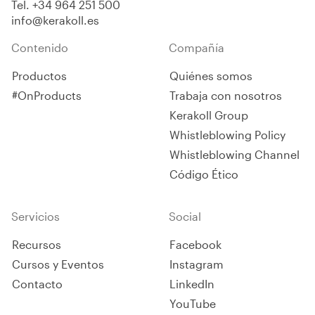
Tel.
+34 964 251 500
galvanizado Geosteel para
info@kerakoll.es
realizar conexiones
certificadas de refuerzo
Contenido
Compañía
estructural, mejora y
adaptación
Productos
Quiénes somos
sísmica. Certificado para
mejorar la seguridad de los
#OnProducts
Trabaja con nosotros
edificios.
Kerakoll Group
Whistleblowing Policy
Whistleblowing Channel
Código Ético
Servicios
Social
Recursos
Facebook
Cursos y Eventos
Instagram
Contacto
LinkedIn
YouTube