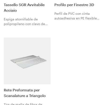
Tassello SGR Avvitabile
Profilo per Finestre 3D
Acciaio
Perfil de PVC con cinta
autoadhesiva en PE flexible
Espiga atornillable de
para absorber los
polipropileno con clavo de
movimientos por dilatación,
acero.
apto para todo tipo de huecos
gracias a su acción
tridimensional. Para aplicarse
al marco de la ventana para
asegurar el sellado
impermeable de la conexión
entre los sistemas de
aislamiento térmico
KlimaExpert y los marcos de
las ventanas. Equipado con
solapa autoadhesiva retirable
para fijar la lámina protectora
de polietileno del marco de la
Rete Preformata per
ventana durante las fases de
Scanalature a Triangolo
colocación del Sistema
KlimaExpert.
Tira de malla de fibra de