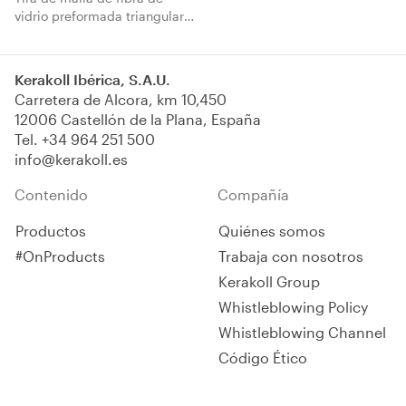
vidrio preformada triangular
para insertar en las ranuras
de las láminas aislantes para
no interrumpir la continuidad
Kerakoll Ibérica, S.A.U.
de la capa de alisado armada
Carretera de Alcora, km 10,450
y para aumentar la resistencia
12006 Castellón de la Plana, España
mecánica del sistema.
Tel.
+34 964 251 500
info@kerakoll.es
Contenido
Compañía
Productos
Quiénes somos
#OnProducts
Trabaja con nosotros
Kerakoll Group
Whistleblowing Policy
Whistleblowing Channel
Código Ético