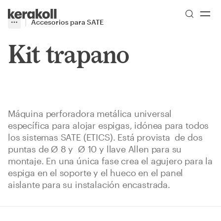
Skip to main content
Go to Homepage
Accesorios para SATE
More
Toggle menu
Kit trapano
Máquina perforadora metálica universal
específica para alojar espigas, idónea para todos
los sistemas SATE (ETICS). Está provista de dos
puntas de Ø 8 y Ø 10 y llave Allen para su
montaje. En una única fase crea el agujero para la
espiga en el soporte y el hueco en el panel
aislante para su instalación encastrada.