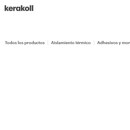
Skip to main content
Go to Homepage
Todos los productos
Aislamiento térmico
Adhesivos y mor