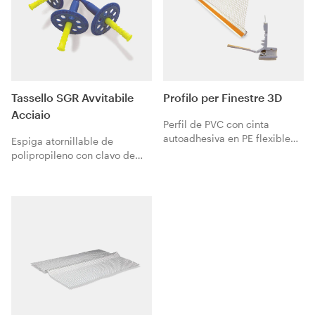
Tassello SGR Avvitabile
Profilo per Finestre 3D
Acciaio
Perfil de PVC con cinta
autoadhesiva en PE flexible
Espiga atornillable de
para absorber los
polipropileno con clavo de
movimientos por dilatación,
acero.
apto para todo tipo de huecos
gracias a su acción
tridimensional. Para aplicarse
al marco de la ventana para
asegurar el sellado
impermeable de la conexión
entre los sistemas de
aislamiento térmico
KlimaExpert y los marcos de
las ventanas. Equipado con