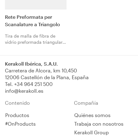
solapa autoadhesiva retirable
para fijar la lámina protectora
de polietileno del marco de la
Rete Preformata per
ventana durante las fases de
Scanalature a Triangolo
colocación del Sistema
KlimaExpert.
Tira de malla de fibra de
vidrio preformada triangular
para insertar en las ranuras
de las láminas aislantes para
no interrumpir la continuidad
Kerakoll Ibérica, S.A.U.
de la capa de alisado armada
Carretera de Alcora, km 10,450
y para aumentar la resistencia
12006 Castellón de la Plana, España
mecánica del sistema.
Tel.
+34 964 251 500
info@kerakoll.es
Contenido
Compañía
Productos
Quiénes somos
#OnProducts
Trabaja con nosotros
Kerakoll Group