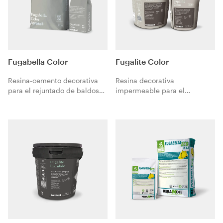
Fugabella Color
Fugalite Color
Resina-cemento decorativa
Resina decorativa
para el rejuntado de baldosas
impermeable para el
cerámicas, mosaicos y
rejuntado y el encolado de
piedras naturales. Fácil de
baldosas cerámicas,
aplicar, excelente acabado
mosaicos y piedras naturales.
estético.
Fácil de limpiar, antimanchas.