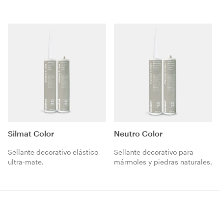
natural estabilizada con cal
bacteriostática y fungistática
natural pura NHL 5 para
natural estabilizada con cal
juntas de elevada solidez
natural pura NHL 5 para
cromática de 0 a 5 mm.
juntas de elevada solidez
cromática de 0 a 5 mm.
Silmat Color
Neutro Color
Sellante decorativo elástico
Sellante decorativo para
ultra-mate.
mármoles y piedras naturales.