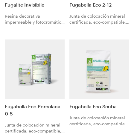
Fugalite Invisibile
Fugabella Eco 2-12
Resina decorativa
Junta de colocación mineral
impermeable y fotocromática
certificada, eco-compatible,
para el rejuntado y el
bacteriostática y fungistática
encolado de mosaicos vítreos
natural estabilizada con cal
y laminas cerámicas de bajo
natural pura NHL 5 para
espesor. Garantiza la
juntas de elevada solidez
continuidad estética.
cromática de 2 a 12 mm.
Fugabella Eco Porcelana
Fugabella Eco Scuba
0-5
Junta de colocación mineral
certificada, eco-compatible,
Junta de colocación mineral
bacteriostática y fungistática
certificada, eco-compatible,