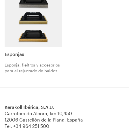
minerales y orgánicos eco-
compatibles de baldosas
cerámicas, mosaicos vítreos y
piedras naturales.
Esponjas
Esponja, fieltros y accesorios
para el rejuntado de baldosas
cerámicas y piedras naturales
con juntas minerales
Fugabella Eco y juntas
orgánicas Fugalite.
Kerakoll Ibérica, S.A.U.
Carretera de Alcora, km 10,450
12006 Castellón de la Plana, España
Tel.
+34 964 251 500