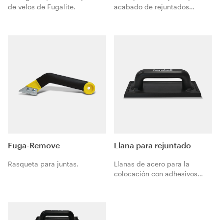
de velos de Fugalite.
acabado de rejuntados
cementosos y epoxídicos en
suelos y paredes, dotado de
rodillos para el lavado del
fratás de esponja y de parrilla
para la limpieza de los
residuos de mortero de
rejuntado. Con asa y ruedas
para un transporte más fácil.
Fuga-Remove
Llana para rejuntado
Rasqueta para juntas.
Llanas de acero para la
colocación con adhesivos
eco-compatibles de baldosas
cerámicas y piedras
naturales. Llana de goma
para morteros de rejuntado