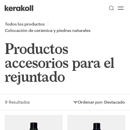
Skip to main content
Go to Homepage
Todos los productos
Colocación de cerámica y piedras naturales
Productos
accesorios para el
rejuntado
9 Resultados
Ordenar por:
Destacado
Ordenar por: