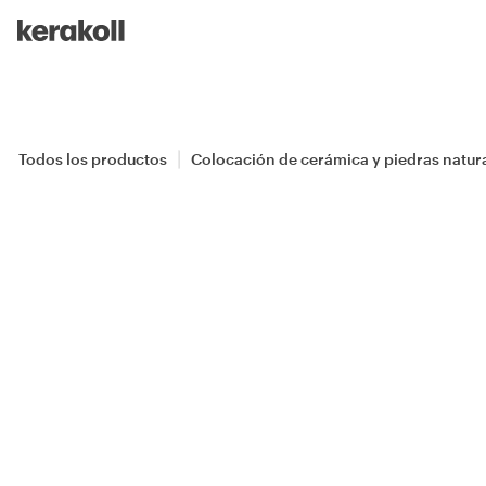
Skip to main content
Go to Homepage
Todos los productos
Colocación de cerámica y piedras natur